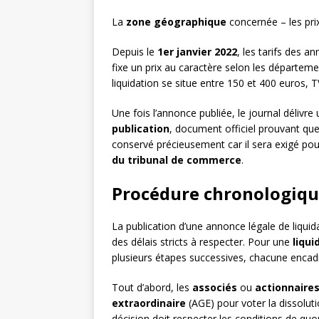
La
zone géographique
concernée – les pri
Depuis le
1er janvier 2022
, les tarifs des a
fixe un prix au caractère selon les départem
liquidation se situe entre 150 et 400 euros, 
Une fois l’annonce publiée, le journal délivre
publication
, document officiel prouvant que l
conservé précieusement car il sera exigé po
du tribunal de commerce
.
Procédure chronologique
La publication d’une annonce légale de liqui
des délais stricts à respecter. Pour une
liqui
plusieurs étapes successives, chacune encadr
Tout d’abord, les
associés
ou
actionnaire
extraordinaire
(AGE) pour voter la dissoluti
décision doit respecter les conditions de qu