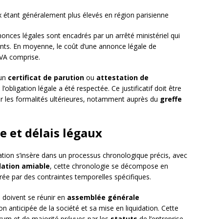
x étant généralement plus élevés en région parisienne
nnonces légales sont encadrés par un arrêté ministériel qui
ents. En moyenne, le coût d’une annonce légale de
TVA comprise.
 un
certificat de parution
ou
attestation de
’obligation légale a été respectée. Ce justificatif doit être
ur les formalités ultérieures, notamment auprès du
greffe
 et délais légaux
dation s’insère dans un processus chronologique précis, avec
dation amiable
, cette chronologie se décompose en
ée par des contraintes temporelles spécifiques.
s
doivent se réunir en
assemblée générale
on anticipée de la société et sa mise en liquidation. Cette
orum et de majorité prévues par les
statuts
de l’entreprise