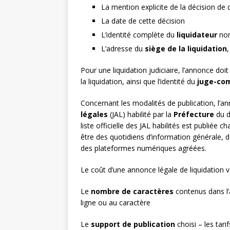
La mention explicite de la décision de 
La date de cette décision
L’identité complète du
liquidateur
nom
L’adresse du
siège de la liquidation
Pour une liquidation judiciaire, l’annonce doi
la liquidation, ainsi que l’identité du
juge-co
Concernant les modalités de publication, l’a
légales
(JAL) habilité par la
Préfecture
du d
liste officielle des JAL habilités est publiée
être des quotidiens d’information générale, 
des plateformes numériques agréées.
Le coût d’une annonce légale de liquidation va
Le
nombre de caractères
contenus dans l’a
ligne ou au caractère
Le
support de publication
choisi – les tari