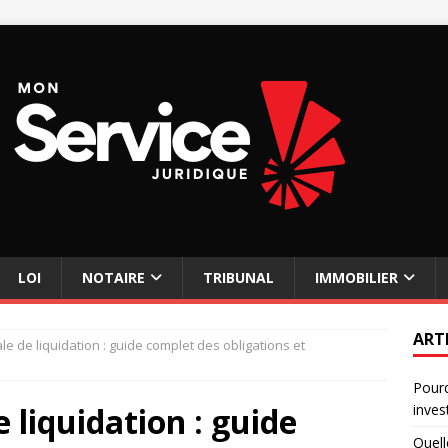
LOI
NOTAIRE
TRIBUNAL
IMMOBILIER
ART
le de liquidation : guide complet des obligations et
Pourq
 liquidation : guide
inves
Quell