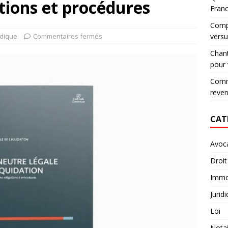
tions et procédures
Fran
Compa
idique
Commentaires fermés
versu
Chant
pour
Comme
reve
CAT
Avoc
Droit
Immob
Jurid
Loi
Notai