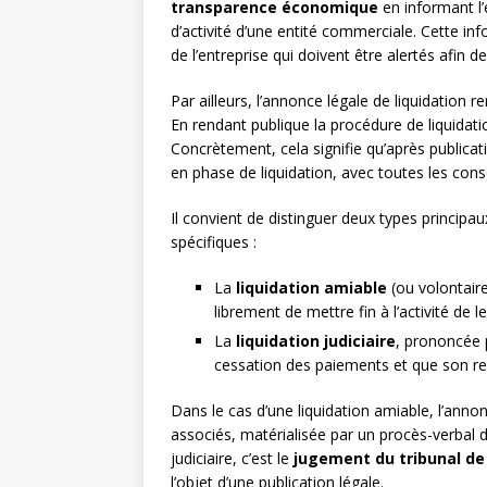
transparence économique
en informant l
d’activité d’une entité commerciale. Cette in
de l’entreprise qui doivent être alertés afin de
Par ailleurs, l’annonce légale de liquidation 
En rendant publique la procédure de liquidation
Concrètement, cela signifie qu’après publicat
en phase de liquidation, avec toutes les con
Il convient de distinguer deux types principau
spécifiques :
La
liquidation amiable
(ou volontaire
librement de mettre fin à l’activité de l
La
liquidation judiciaire
, prononcée p
cessation des paiements et que son r
Dans le cas d’une liquidation amiable, l’annon
associés, matérialisée par un procès-verbal 
judiciaire, c’est le
jugement du tribunal d
l’objet d’une publication légale.