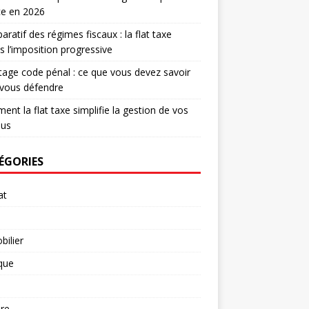
ce en 2026
ratif des régimes fiscaux : la flat taxe
s l’imposition progressive
age code pénal : ce que vous devez savoir
 vous défendre
nt la flat taxe simplifie la gestion de vos
nus
ÉGORIES
at
ilier
ique
re