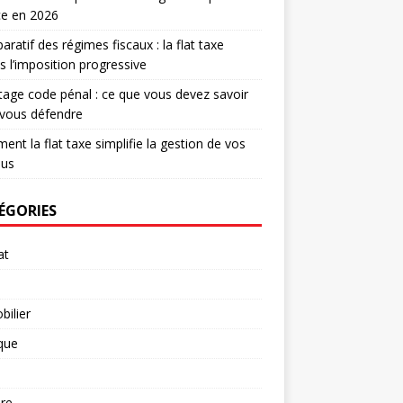
ce en 2026
ratif des régimes fiscaux : la flat taxe
s l’imposition progressive
age code pénal : ce que vous devez savoir
 vous défendre
nt la flat taxe simplifie la gestion de vos
nus
ÉGORIES
at
ilier
ique
re