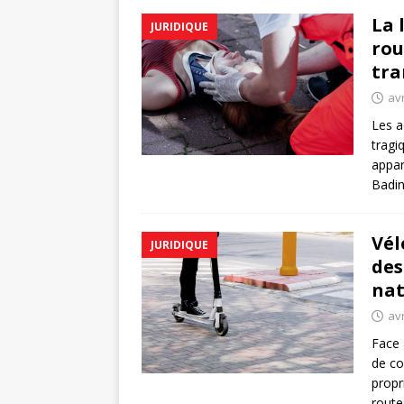
La 
JURIDIQUE
rou
tra
avr
Les a
tragi
appar
Badin
Vél
JURIDIQUE
des
nat
avr
Face 
de co
propr
route