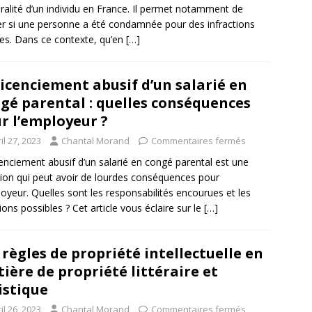
ralité d’un individu en France. Il permet notamment de
ier si une personne a été condamnée pour des infractions
es. Dans ce contexte, qu’en
[…]
licenciement abusif d’un salarié en
gé parental : quelles conséquences
r l’employeur ?
il 27, 2023
Chantal Morand
Commentaires fermés
cenciement abusif d’un salarié en congé parental est une
tion qui peut avoir de lourdes conséquences pour
loyeur. Quelles sont les responsabilités encourues et les
ions possibles ? Cet article vous éclaire sur le
[…]
 règles de propriété intellectuelle en
ière de propriété littéraire et
istique
il 26, 2023
Chantal Morand
Commentaires fermés