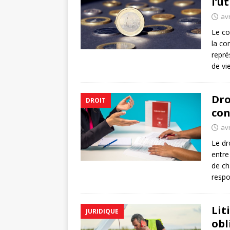
l’u
avr
Le co
la co
repré
de vi
Dro
DROIT
con
avr
Le dr
entre
de ch
respo
Lit
JURIDIQUE
obl