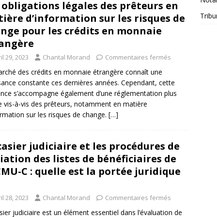
 obligations légales des prêteurs en
Tribu
ière d’information sur les risques de
nge pour les crédits en monnaie
angère
il 29, 2023
Chantal Morand
Commentaires fermés
rché des crédits en monnaie étrangère connaît une
sance constante ces dernières années. Cependant, cette
nce s’accompagne également d’une réglementation plus
te vis-à-vis des prêteurs, notamment en matière
ormation sur les risques de change.
[…]
casier judiciaire et les procédures de
iation des listes de bénéficiaires de
CMU-C : quelle est la portée juridique
il 28, 2023
Chantal Morand
Commentaires fermés
sier judiciaire est un élément essentiel dans l’évaluation de