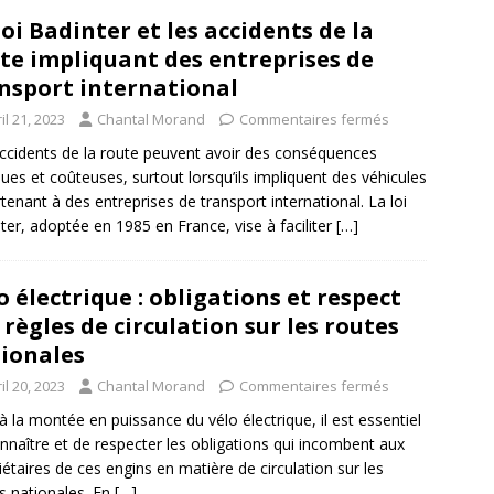
loi Badinter et les accidents de la
te impliquant des entreprises de
nsport international
il 21, 2023
Chantal Morand
Commentaires fermés
ccidents de la route peuvent avoir des conséquences
ques et coûteuses, surtout lorsqu’ils impliquent des véhicules
tenant à des entreprises de transport international. La loi
ter, adoptée en 1985 en France, vise à faciliter
[…]
o électrique : obligations et respect
 règles de circulation sur les routes
ionales
il 20, 2023
Chantal Morand
Commentaires fermés
à la montée en puissance du vélo électrique, il est essentiel
nnaître et de respecter les obligations qui incombent aux
iétaires de ces engins en matière de circulation sur les
s nationales. En
[…]