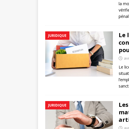
la mo
vérif
pénal
Le 
JURIDIQUE
con
pou
avr
Le li
situa
l’emp
sanct
Les
JURIDIQUE
mat
art
avr