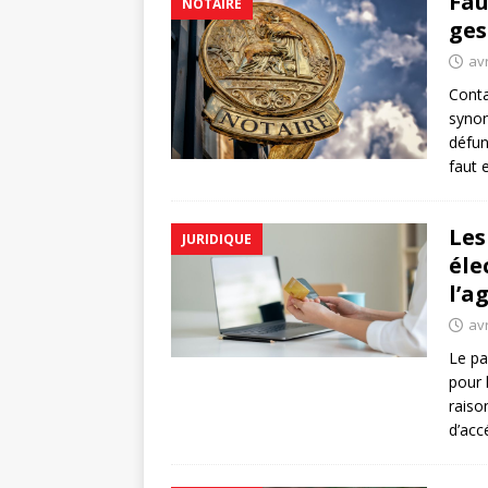
Fau
NOTAIRE
ges
avr
Conta
synon
défun
faut 
Les
JURIDIQUE
éle
l’a
avr
Le pa
pour 
raiso
d’acc