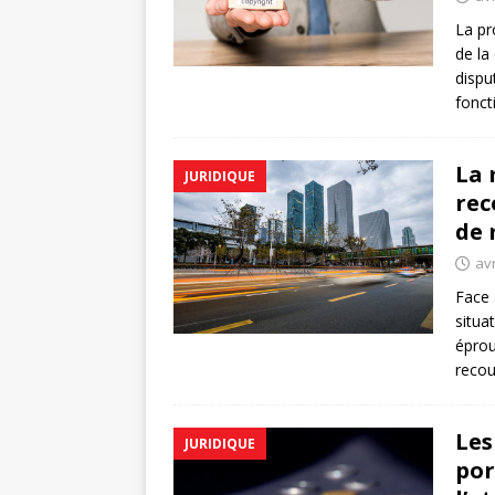
La pr
de la
dispu
fonct
La 
JURIDIQUE
rec
de 
avr
Face 
situa
éprou
recou
Les
JURIDIQUE
por