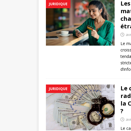
Les
JURIDIQUE
mat
cha
étr
avr
Le ma
crois
tenda
stric
d’inf
Le 
JURIDIQUE
rad
la 
?
avr
Le ca