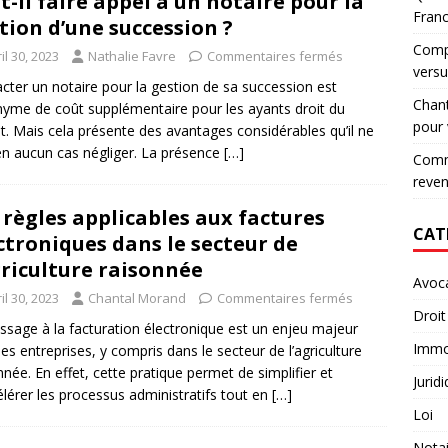
t-il faire appel à un notaire pour la
Fran
tion d’une succession ?
Compa
il 30, 2023
Nathalie Favre
Commentaires fermés
versu
cter un notaire pour la gestion de sa succession est
Chant
yme de coût supplémentaire pour les ayants droit du
pour
t. Mais cela présente des avantages considérables qu’il ne
en aucun cas négliger. La présence
[…]
Comme
reve
 règles applicables aux factures
CAT
ctroniques dans le secteur de
griculture raisonnée
Avoc
il 30, 2023
Chantal Morand
Commentaires fermés
Droit
ssage à la facturation électronique est un enjeu majeur
Immob
les entreprises, y compris dans le secteur de l’agriculture
nnée. En effet, cette pratique permet de simplifier et
Jurid
élérer les processus administratifs tout en
[…]
Loi
Notai