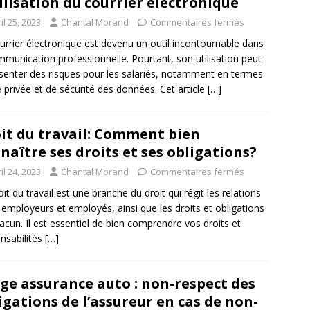
tilisation du courrier électronique
il 25, 2023
Chantal Morand
Commentaires fermés
urrier électronique est devenu un outil incontournable dans
mmunication professionnelle. Pourtant, son utilisation peut
senter des risques pour les salariés, notamment en termes
e privée et de sécurité des données. Cet article
[…]
it du travail: Comment bien
naître ses droits et ses obligations?
il 24, 2023
Chantal Morand
Commentaires fermés
oit du travail est une branche du droit qui régit les relations
 employeurs et employés, ainsi que les droits et obligations
acun. Il est essentiel de bien comprendre vos droits et
nsabilités
[…]
ige assurance auto : non-respect des
igations de l’assureur en cas de non-