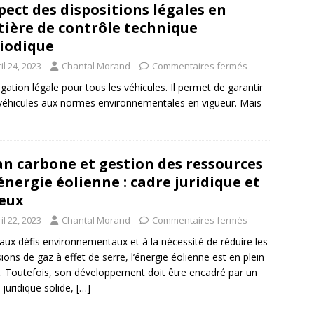
pect des dispositions légales en
ière de contrôle technique
iodique
il 24, 2023
Chantal Morand
Commentaires fermés
gation légale pour tous les véhicules. Il permet de garantir
s véhicules aux normes environnementales en vigueur. Mais
an carbone et gestion des ressources
énergie éolienne : cadre juridique et
eux
il 22, 2023
Chantal Morand
Commentaires fermés
aux défis environnementaux et à la nécessité de réduire les
ions de gaz à effet de serre, l’énergie éolienne est en plein
. Toutefois, son développement doit être encadré par un
 juridique solide,
[…]